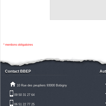
* mentions obligatoires
Contact BBEP
Aut
10 Rue des peupliers 93000 Bobigny
09 50 31 27 64
06 51 22 77 25